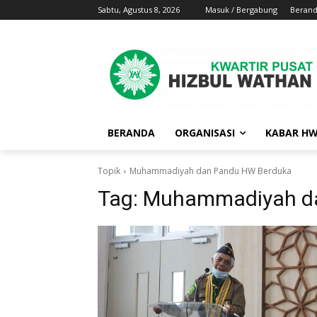
Sabtu, Agustus 8, 2026
Masuk / Bergabung
Beran
BERANDA
ORGANISASI
KABAR H
Topik
Muhammadiyah dan Pandu HW Berduka
Tag:
Muhammadiyah da