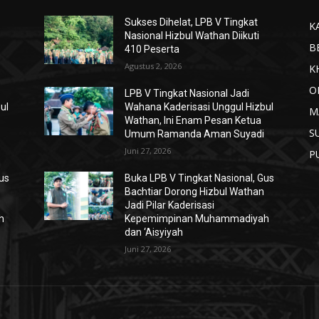
Sukses Dihelat, LPB V Tingkat
K
Nasional Hizbul Wathan Diikuti
B
410 Peserta
Agustus 2, 2026
K
O
LPB V Tingkat Nasional Jadi
ul
Wahana Kaderisasi Unggul Hizbul
M
Wathan, Ini Enam Pesan Ketua
S
Umum Ramanda Aman Suyadi
Juni 27, 2026
P
Gus
Buka LPB V Tingkat Nasional, Gus
Bachtiar Dorong Hizbul Wathan
Jadi Pilar Kaderisasi
h
Kepemimpinan Muhammadiyah
dan ‘Aisyiyah
Juni 27, 2026