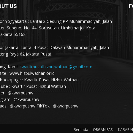
OUT US
F
or Yogyakarta : Lantai 2 Gedung PP Muhammadiyah, Jalan
eri Supeno, No. 44, Sorosutan, Umbulharjo, Kota
akarta 55162
or Jakarta: Lantai 4 Pusat Dakwah Muhammadiyah, Jalan
eng Raya 62 Jakarta Pusat.
ngi Kami:
kwartirpusathizbulwathan@gmail.com
ite : www.hizbulwathan.or.id
book/page : Kwartir Pusat Hizbul Wathan
ube : Kwartir Pusat Hizbul Wathan
ter : @kwarpushw
agram : @kwarpushw
ads : @kwarpushw TikTok : @kwarpushw
Beranda
ORGANISASI
KABAR 