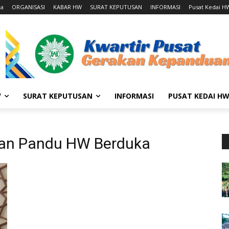
da
ORGANISASI
KABAR HW
SURAT KEPUTUSAN
INFORMASI
Pusat Kedai H
W
SURAT KEPUTUSAN
INFORMASI
PUSAT KEDAI H
n Pandu HW Berduka