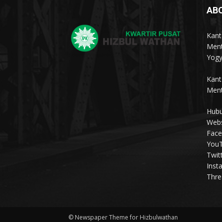
AB
Kant
Ment
Yogy
Kant
Ment
Hubu
Webs
Face
YouT
Twit
Inst
Thre
© Newspaper Theme for Hizbulwathan