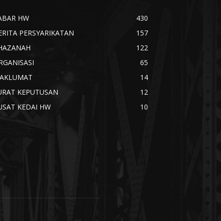
ABAR HW
430
ERITA PERSYARIKATAN
157
HAZANAH
122
RGANISASI
65
AKLUMAT
14
URAT KEPUTUSAN
12
USAT KEDAI HW
10