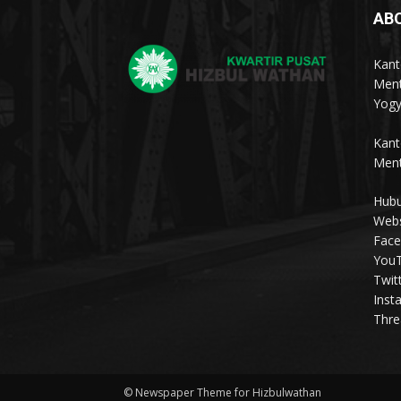
AB
Kant
Ment
Yogy
Kant
Ment
Hubu
Webs
Face
YouT
Twit
Inst
Thre
© Newspaper Theme for Hizbulwathan