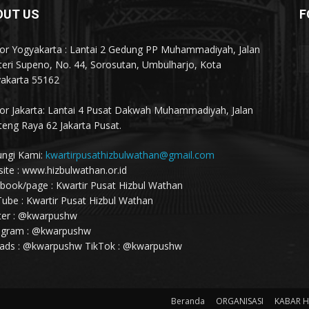
OUT US
F
or Yogyakarta : Lantai 2 Gedung PP Muhammadiyah, Jalan
eri Supeno, No. 44, Sorosutan, Umbulharjo, Kota
akarta 55162
or Jakarta: Lantai 4 Pusat Dakwah Muhammadiyah, Jalan
eng Raya 62 Jakarta Pusat.
ngi Kami:
kwartirpusathizbulwathan@gmail.com
ite : www.hizbulwathan.or.id
book/page : Kwartir Pusat Hizbul Wathan
ube : Kwartir Pusat Hizbul Wathan
ter : @kwarpushw
agram : @kwarpushw
ads : @kwarpushw TikTok : @kwarpushw
Beranda
ORGANISASI
KABAR 