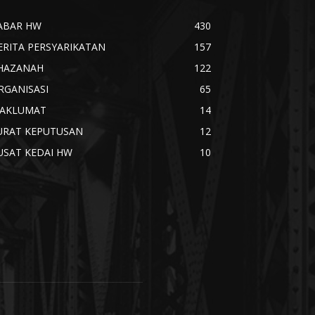
ABAR HW
430
ERITA PERSYARIKATAN
157
HAZANAH
122
RGANISASI
65
AKLUMAT
14
URAT KEPUTUSAN
12
USAT KEDAI HW
10