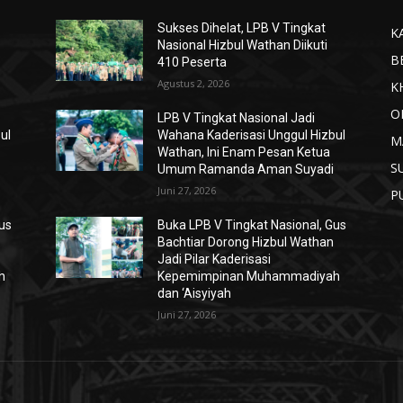
Sukses Dihelat, LPB V Tingkat
K
Nasional Hizbul Wathan Diikuti
B
410 Peserta
Agustus 2, 2026
K
O
LPB V Tingkat Nasional Jadi
ul
Wahana Kaderisasi Unggul Hizbul
M
Wathan, Ini Enam Pesan Ketua
S
Umum Ramanda Aman Suyadi
Juni 27, 2026
P
Gus
Buka LPB V Tingkat Nasional, Gus
Bachtiar Dorong Hizbul Wathan
Jadi Pilar Kaderisasi
h
Kepemimpinan Muhammadiyah
dan ‘Aisyiyah
Juni 27, 2026