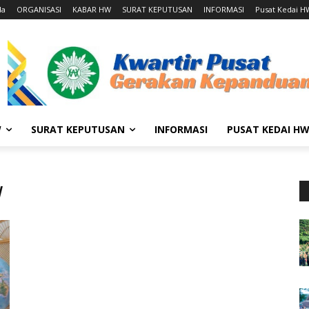
da
ORGANISASI
KABAR HW
SURAT KEPUTUSAN
INFORMASI
Pusat Kedai H
W
SURAT KEPUTUSAN
INFORMASI
PUSAT KEDAI H
W