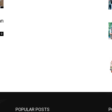
an
0
POPULAR POSTS
P