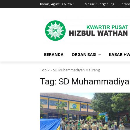
Kamis, Agustus 6, 2026
Masuk / Bergabung
Beran
BERANDA
ORGANISASI
KABAR H
Topik
SD Muhammadiyah Melirang
Tag:
SD Muhammadiyah