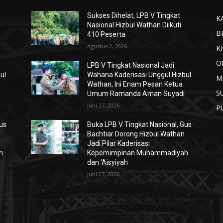
Sukses Dihelat, LPB V Tingkat
K
Nasional Hizbul Wathan Diikuti
B
410 Peserta
Agustus 2, 2026
K
O
LPB V Tingkat Nasional Jadi
ul
Wahana Kaderisasi Unggul Hizbul
M
Wathan, Ini Enam Pesan Ketua
S
Umum Ramanda Aman Suyadi
Juni 27, 2026
P
Gus
Buka LPB V Tingkat Nasional, Gus
Bachtiar Dorong Hizbul Wathan
Jadi Pilar Kaderisasi
h
Kepemimpinan Muhammadiyah
dan ‘Aisyiyah
Juni 27, 2026