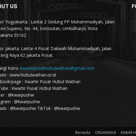
OUT US
F
or Yogyakarta : Lantai 2 Gedung PP Muhammadiyah, Jalan
eri Supeno, No. 44, Sorosutan, Umbulharjo, Kota
akarta 55162
or Jakarta: Lantai 4 Pusat Dakwah Muhammadiyah, Jalan
eng Raya 62 Jakarta Pusat.
ngi Kami:
kwartirpusathizbulwathan@gmail.com
ite : www.hizbulwathan.or.id
book/page : Kwartir Pusat Hizbul Wathan
ube : Kwartir Pusat Hizbul Wathan
ter : @kwarpushw
agram : @kwarpushw
ads : @kwarpushw TikTok : @kwarpushw
Beranda
ORGANISASI
KABAR 