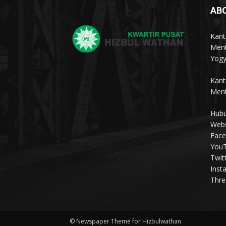
AB
Kant
Ment
Yogy
Kant
Ment
Hubu
Webs
Face
YouT
Twit
Inst
Thre
© Newspaper Theme for Hizbulwathan