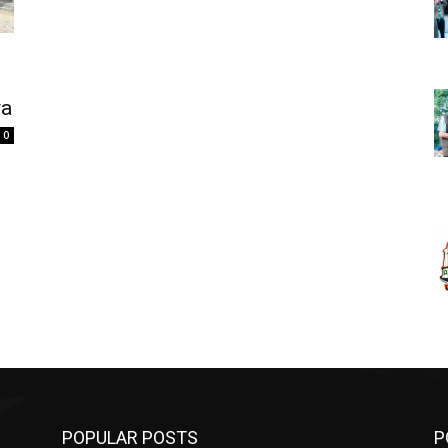
ya
0
POPULAR POSTS
P