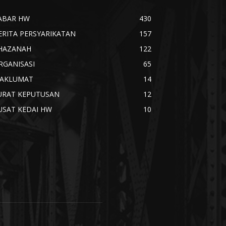
ABAR HW
430
ERITA PERSYARIKATAN
157
HAZANAH
122
RGANISASI
65
AKLUMAT
14
URAT KEPUTUSAN
12
USAT KEDAI HW
10