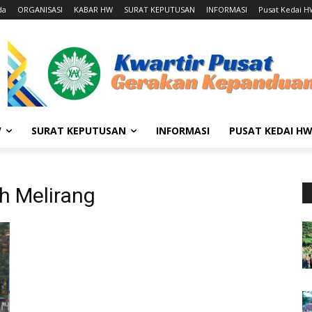
da
ORGANISASI
KABAR HW
SURAT KEPUTUSAN
INFORMASI
Pusat Kedai 
W
SURAT KEPUTUSAN
INFORMASI
PUSAT KEDAI H
 Melirang