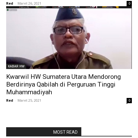
Red
-
Maret 26, 2021
0
KABAR HW
Kwarwil HW Sumatera Utara Mendorong
Berdirinya Qabilah di Perguruan Tinggi
Muhammadiyah
Red
-
Maret 25, 2021
0
RAPORBOLA.COM
MOST READ