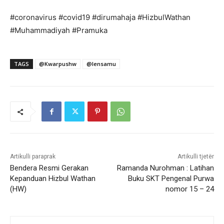
#coronavirus #covid19 #dirumahaja #HizbulWathan
#Muhammadiyah #Pramuka
TAGS
@Kwarpushw
@lensamu
Artikulli paraprak
Artikulli tjetër
Bendera Resmi Gerakan
Ramanda Nurohman : Latihan
Kepanduan Hizbul Wathan
Buku SKT Pengenal Purwa
(HW)
nomor 15 – 24