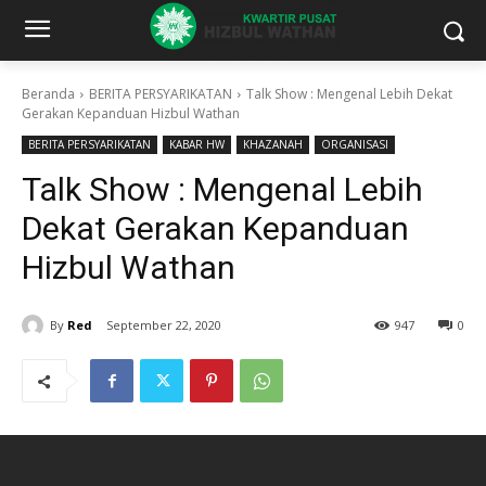
Beranda
BERITA PERSYARIKATAN
Talk Show : Mengenal Lebih Dekat
Gerakan Kepanduan Hizbul Wathan
BERITA PERSYARIKATAN
KABAR HW
KHAZANAH
ORGANISASI
Talk Show : Mengenal Lebih
Dekat Gerakan Kepanduan
Hizbul Wathan
By
Red
September 22, 2020
947
0