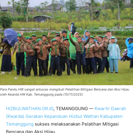
Para Pandu HW sangat antusias mengikuti Pelatihan Mitigasi Bencana dan Aksi Hijau
oleh Kwarda HW Kab. Temanggung pada (15/11/2025).
HIZBULWATHAN.OR.ID
, TEMANGGUNG —
Kwartir Daerah
(Kwarda) Gerakan Kepanduan Hizbul Wathan Kabupaten
Temanggung
sukses melaksanakan Pelatihan Mitigasi
Bencana dan Aksi Hijau.