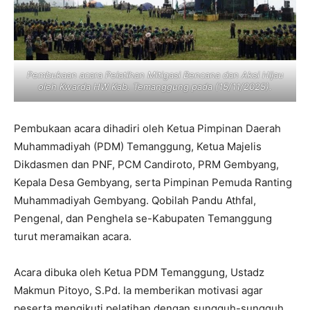
Pembukaan acara Pelatihan Mitigasi Bencana dan Aksi Hijau
oleh Kwarda HW Kab. Temanggung pada (15/11/2025).
Pembukaan acara dihadiri oleh Ketua Pimpinan Daerah
Muhammadiyah (PDM) Temanggung, Ketua Majelis
Dikdasmen dan PNF, PCM Candiroto, PRM Gembyang,
Kepala Desa Gembyang, serta Pimpinan Pemuda Ranting
Muhammadiyah Gembyang. Qobilah Pandu Athfal,
Pengenal, dan Penghela se-Kabupaten Temanggung
turut meramaikan acara.
Acara dibuka oleh Ketua PDM Temanggung, Ustadz
Makmun Pitoyo, S.Pd. Ia memberikan motivasi agar
peserta mengikuti pelatihan dengan sungguh-sungguh .