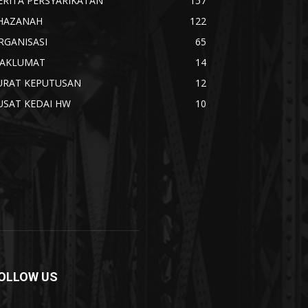
ERITA PERSYARIKATAN
157
HAZANAH
122
RGANISASI
65
AKLUMAT
14
URAT KEPUTUSAN
12
USAT KEDAI HW
10
OLLOW US