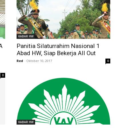
KABAR HW
A
Panitia Silaturrahim Nasional 1
Abad HW, Siap Bekerja All Out
Red
-
Oktober 10, 2017
0
0
KABAR HW