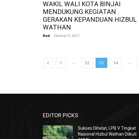
WAKIL WALI KOTA BINJAI
MENDUKUNG KEGIATAN
GERAKAN KEPANDUAN HIZBUL
WATHAN
Red
-
Oktober 9, 2017
...
...
1
52
53
54
EDITOR PICKS
Sukses Dihelat, LPB V Tingkat
Nasional Hizbul Wathan Diikuti