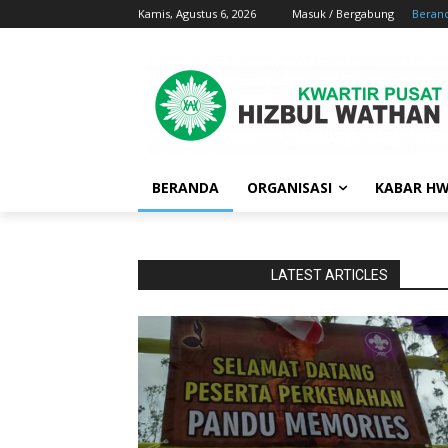
Kamis, Agustus 6, 2026
Masuk / Bergabung
Beran
BERANDA
ORGANISASI
KABAR H
RaporBola.com
LATEST ARTICLES