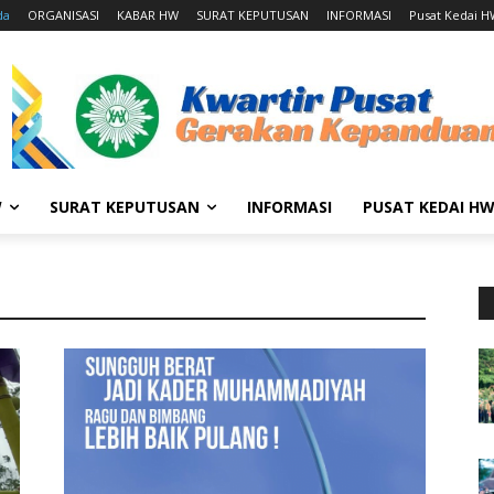
da
ORGANISASI
KABAR HW
SURAT KEPUTUSAN
INFORMASI
Pusat Kedai 
W
SURAT KEPUTUSAN
INFORMASI
PUSAT KEDAI H