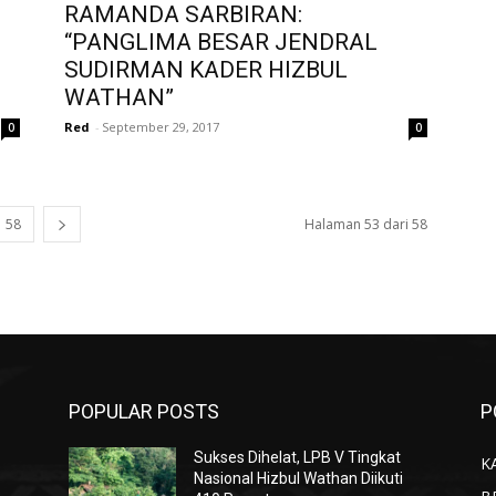
RAMANDA SARBIRAN:
“PANGLIMA BESAR JENDRAL
SUDIRMAN KADER HIZBUL
WATHAN”
Red
-
September 29, 2017
0
0
58
Halaman 53 dari 58
POPULAR POSTS
P
Sukses Dihelat, LPB V Tingkat
K
Nasional Hizbul Wathan Diikuti