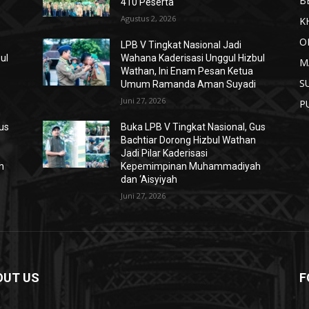
B
410 Peserta
Agustus 2, 2026
K
O
LPB V Tingkat Nasional Jadi
ul
Wahana Kaderisasi Unggul Hizbul
M
Wathan, Ini Enam Pesan Ketua
S
Umum Ramanda Aman Suyadi
Juni 27, 2026
P
Gus
Buka LPB V Tingkat Nasional, Gus
Bachtiar Dorong Hizbul Wathan
Jadi Pilar Kaderisasi
h
Kepemimpinan Muhammadiyah
dan ‘Aisyiyah
Juni 27, 2026
OUT US
F