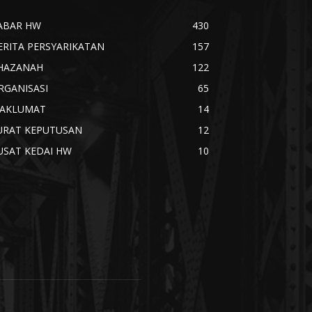
ABAR HW
430
ERITA PERSYARIKATAN
157
HAZANAH
122
RGANISASI
65
AKLUMAT
14
URAT KEPUTUSAN
12
USAT KEDAI HW
10