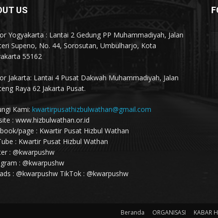
OUT US
F
or Yogyakarta : Lantai 2 Gedung PP Muhammadiyah, Jalan
eri Supeno, No. 44, Sorosutan, Umbulharjo, Kota
akarta 55162
or Jakarta: Lantai 4 Pusat Dakwah Muhammadiyah, Jalan
eng Raya 62 Jakarta Pusat.
ngi Kami:
kwartirpusathizbulwathan@gmail.com
ite : www.hizbulwathan.or.id
book/page : Kwartir Pusat Hizbul Wathan
ube : Kwartir Pusat Hizbul Wathan
ter : @kwarpushw
agram : @kwarpushw
ads : @kwarpushw TikTok : @kwarpushw
Beranda
ORGANISASI
KABAR 