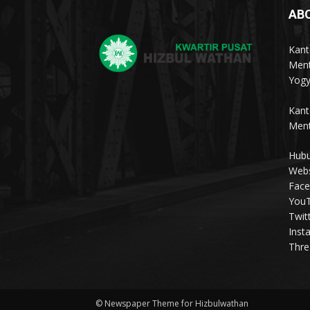
AB
Kant
Ment
Yogy
Kant
Ment
Hubu
Webs
Face
YouT
Twit
Inst
Thre
© Newspaper Theme for Hizbulwathan