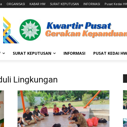
da
ORGANISASI
KABAR HW
SURAT KEPUTUSAN
INFORMASI
Pusat Kedai H
W
SURAT KEPUTUSAN
INFORMASI
PUSAT KEDAI H
duli Lingkungan