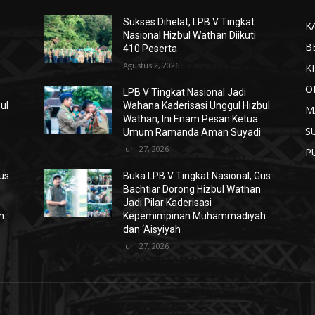
Sukses Dihelat, LPB V Tingkat
K
Nasional Hizbul Wathan Diikuti
B
410 Peserta
Agustus 2, 2026
K
O
LPB V Tingkat Nasional Jadi
ul
Wahana Kaderisasi Unggul Hizbul
M
Wathan, Ini Enam Pesan Ketua
S
Umum Ramanda Aman Suyadi
Juni 27, 2026
P
Gus
Buka LPB V Tingkat Nasional, Gus
Bachtiar Dorong Hizbul Wathan
Jadi Pilar Kaderisasi
h
Kepemimpinan Muhammadiyah
dan ‘Aisyiyah
Juni 27, 2026