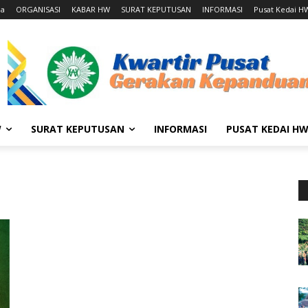
da
ORGANISASI
KABAR HW
SURAT KEPUTUSAN
INFORMASI
Pusat Kedai H
W
SURAT KEPUTUSAN
INFORMASI
PUSAT KEDAI H