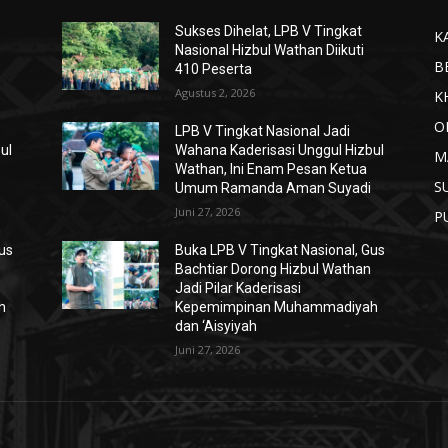
Sukses Dihelat, LPB V Tingkat
K
Nasional Hizbul Wathan Diikuti
B
410 Peserta
Agustus 2, 2026
K
O
LPB V Tingkat Nasional Jadi
ul
Wahana Kaderisasi Unggul Hizbul
M
Wathan, Ini Enam Pesan Ketua
S
Umum Ramanda Aman Suyadi
Juni 27, 2026
P
Gus
Buka LPB V Tingkat Nasional, Gus
Bachtiar Dorong Hizbul Wathan
Jadi Pilar Kaderisasi
h
Kepemimpinan Muhammadiyah
dan ‘Aisyiyah
Juni 27, 2026