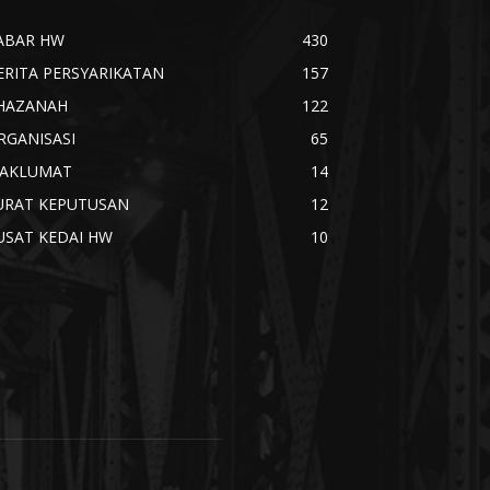
ABAR HW
430
ERITA PERSYARIKATAN
157
HAZANAH
122
RGANISASI
65
AKLUMAT
14
URAT KEPUTUSAN
12
USAT KEDAI HW
10