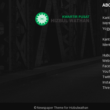
AB
Kant
Ment
Yogy
Kant
Ment
Hubu
Webs
Face
YouT
Twit
Inst
Thre
© Newspaper Theme for Hizbulwathan