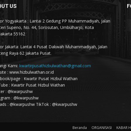
OUT US
F
or Yogyakarta : Lantai 2 Gedung PP Muhammadiyah, Jalan
eri Supeno, No. 44, Sorosutan, Umbulharjo, Kota
akarta 55162
or Jakarta: Lantai 4 Pusat Dakwah Muhammadiyah, Jalan
eng Raya 62 Jakarta Pusat.
ngi Kami:
kwartirpusathizbulwathan@gmail.com
ite : www.hizbulwathan.or.id
book/page : Kwartir Pusat Hizbul Wathan
ube : Kwartir Pusat Hizbul Wathan
ter : @kwarpushw
agram : @kwarpushw
ads : @kwarpushw TikTok : @kwarpushw
Beranda
ORGANISASI
KABAR 