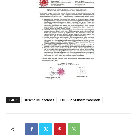
TAGS
Busyro Muqoddas
LBH PP Muhammadiyah