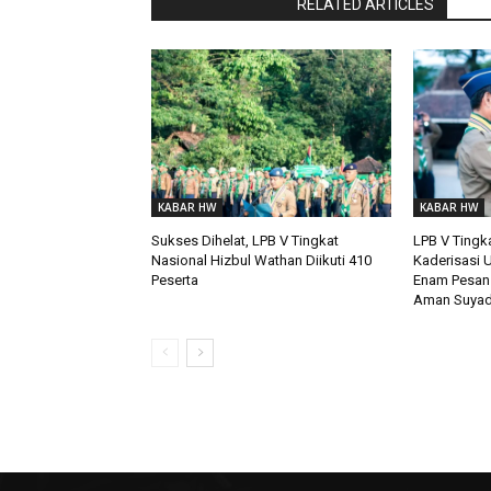
RaporBola.com
RELATED ARTICLES
KABAR HW
KABAR HW
Sukses Dihelat, LPB V Tingkat
LPB V Tingk
Nasional Hizbul Wathan Diikuti 410
Kaderisasi U
Peserta
Enam Pesan
Aman Suyad