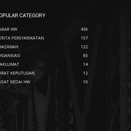
OPULAR CATEGORY
ABAR HW
430
ERITA PERSYARIKATAN
157
HAZANAH
122
RGANISASI
65
AKLUMAT
14
URAT KEPUTUSAN
12
USAT KEDAI HW
10