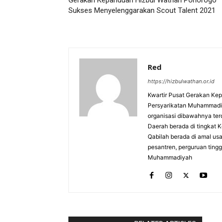
Gerakan Kepanduan Hizbul Wathan Ponorogo
Sukses Menyelenggarakan Scout Talent 2021
Red
https://hizbulwathan.or.id
Kwartir Pusat Gerakan Ke
Persyarikatan Muhammadiy
organisasi dibawahnya terdi
Daerah berada di tingkat 
Qabilah berada di amal u
pesantren, perguruan tingg
Muhammadiyah