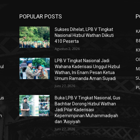
POPULAR POSTS
P
Sukses Dihelat, LPB V Tingkat
K
Nasional Hizbul Wathan Diikuti
B
410 Peserta
Agustus 2, 2026
K
O
LPB V Tingkat Nasional Jadi
ul
Wahana Kaderisasi Unggul Hizbul
M
Wathan, Ini Enam Pesan Ketua
S
Umum Ramanda Aman Suyadi
Juni 27, 2026
P
Gus
Buka LPB V Tingkat Nasional, Gus
Bachtiar Dorong Hizbul Wathan
Jadi Pilar Kaderisasi
h
Kepemimpinan Muhammadiyah
dan ‘Aisyiyah
Juni 27, 2026