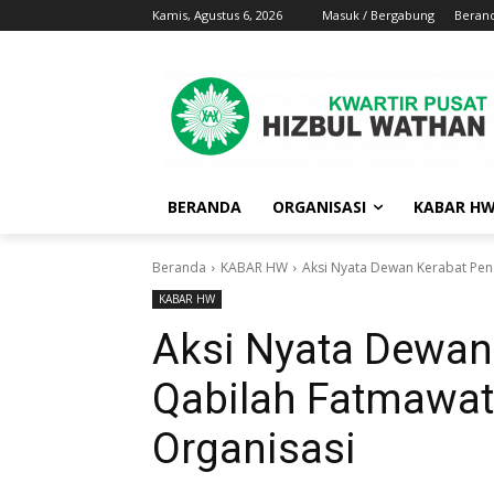
Kamis, Agustus 6, 2026
Masuk / Bergabung
Beran
BERANDA
ORGANISASI
KABAR H
Beranda
KABAR HW
Aksi Nyata Dewan Kerabat Pen
KABAR HW
Aksi Nyata Dewan
Qabilah Fatmawat
Organisasi