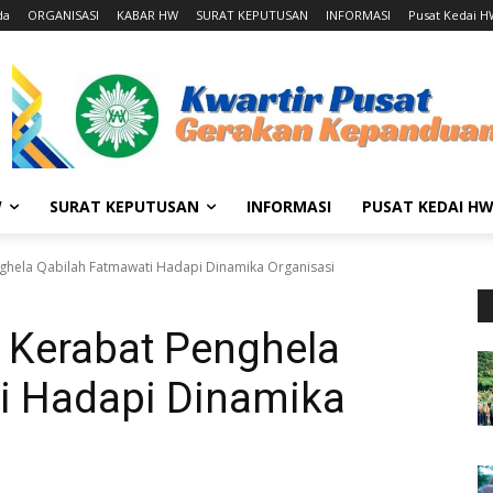
da
ORGANISASI
KABAR HW
SURAT KEPUTUSAN
INFORMASI
Pusat Kedai 
W
SURAT KEPUTUSAN
INFORMASI
PUSAT KEDAI H
ghela Qabilah Fatmawati Hadapi Dinamika Organisasi
 Kerabat Penghela
i Hadapi Dinamika